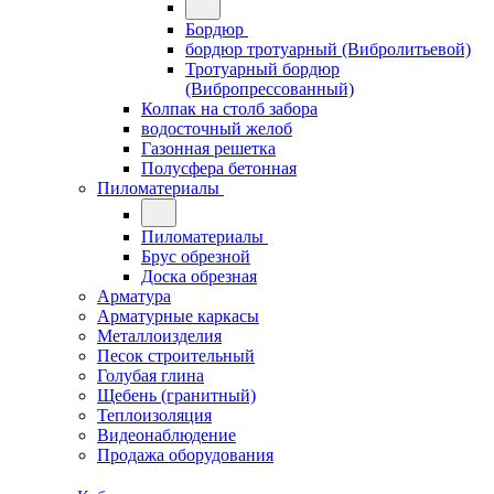
Бордюр
бордюр тротуарный (Вибролитьевой)
Тротуарный бордюр
(Вибропрессованный)
Колпак на столб забора
водосточный желоб
Газонная решетка
Полусфера бетонная
Пиломатериалы
Пиломатериалы
Брус обрезной
Доска обрезная
Арматура
Арматурные каркасы
Металлоизделия
Песок строительный
Голубая глина
Щебень (гранитный)
Теплоизоляция
Видеонаблюдение
Продажа оборудования