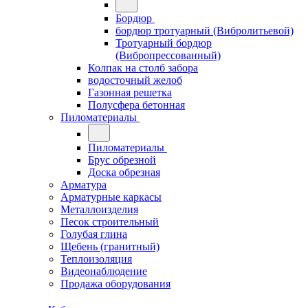
Бордюр
бордюр тротуарный (Вибролитьевой)
Тротуарный бордюр
(Вибропрессованный)
Колпак на столб забора
водосточный желоб
Газонная решетка
Полусфера бетонная
Пиломатериалы
Пиломатериалы
Брус обрезной
Доска обрезная
Арматура
Арматурные каркасы
Металлоизделия
Песок строительный
Голубая глина
Щебень (гранитный)
Теплоизоляция
Видеонаблюдение
Продажа оборудования