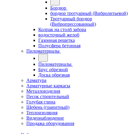
Бордюр
бордюр тротуарный (Вибролитьевой)
Тротуарный бордюр
(Вибропрессованный)
Колпак на столб забора
водосточный желоб
Газонная решетка
Полусфера бетонная
Пиломатериалы
Пиломатериалы
Брус обрезной
Доска обрезная
Арматура
Арматурные каркасы
Металлоизделия
Песок строительный
Голубая глина
Щебень (гранитный)
Теплоизоляция
Видеонаблюдение
Продажа оборудования