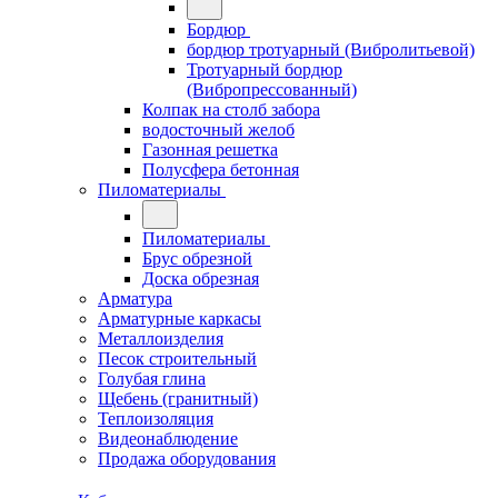
Бордюр
бордюр тротуарный (Вибролитьевой)
Тротуарный бордюр
(Вибропрессованный)
Колпак на столб забора
водосточный желоб
Газонная решетка
Полусфера бетонная
Пиломатериалы
Пиломатериалы
Брус обрезной
Доска обрезная
Арматура
Арматурные каркасы
Металлоизделия
Песок строительный
Голубая глина
Щебень (гранитный)
Теплоизоляция
Видеонаблюдение
Продажа оборудования