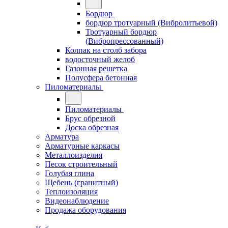
Бордюр
бордюр тротуарный (Вибролитьевой)
Тротуарный бордюр
(Вибропрессованный)
Колпак на столб забора
водосточный желоб
Газонная решетка
Полусфера бетонная
Пиломатериалы
Пиломатериалы
Брус обрезной
Доска обрезная
Арматура
Арматурные каркасы
Металлоизделия
Песок строительный
Голубая глина
Щебень (гранитный)
Теплоизоляция
Видеонаблюдение
Продажа оборудования