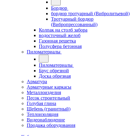
Бордюр
бордюр тротуарный (Вибролитьевой)
Тротуарный бордюр
(Вибропрессованный)
Колпак на столб забора
водосточный желоб
Газонная решетка
Полусфера бетонная
Пиломатериалы
Пиломатериалы
Брус обрезной
Доска обрезная
Арматура
Арматурные каркасы
Металлоизделия
Песок строительный
Голубая глина
Щебень (гранитный)
Теплоизоляция
Видеонаблюдение
Продажа оборудования