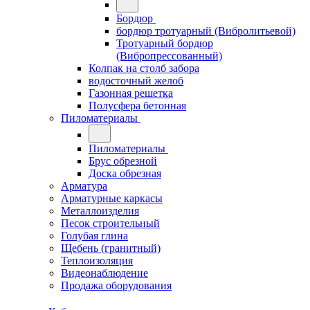
Бордюр
бордюр тротуарный (Вибролитьевой)
Тротуарный бордюр
(Вибропрессованный)
Колпак на столб забора
водосточный желоб
Газонная решетка
Полусфера бетонная
Пиломатериалы
Пиломатериалы
Брус обрезной
Доска обрезная
Арматура
Арматурные каркасы
Металлоизделия
Песок строительный
Голубая глина
Щебень (гранитный)
Теплоизоляция
Видеонаблюдение
Продажа оборудования