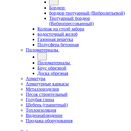
Бордюр
бордюр тротуарный (Вибролитьевой)
Тротуарный бордюр
(Вибропрессованный)
Колпак на столб забора
водосточный желоб
Газонная решетка
Полусфера бетонная
Пиломатериалы
Пиломатериалы
Брус обрезной
Доска обрезная
Арматура
Арматурные каркасы
Металлоизделия
Песок строительный
Голубая глина
Щебень (гранитный)
Теплоизоляция
Видеонаблюдение
Продажа оборудования