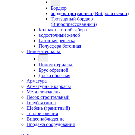
Бордюр
бордюр тротуарный (Вибролитьевой)
Тротуарный бордюр
(Вибропрессованный)
Колпак на столб забора
водосточный желоб
Газонная решетка
Полусфера бетонная
Пиломатериалы
Пиломатериалы
Брус обрезной
Доска обрезная
Арматура
Арматурные каркасы
Металлоизделия
Песок строительный
Голубая глина
Щебень (гранитный)
Теплоизоляция
Видеонаблюдение
Продажа оборудования