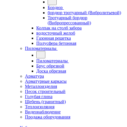
Бордюр
бордюр тротуарный (Вибролитьевой)
Тротуарный бордюр
(Вибропрессованный)
Колпак на столб забора
водосточный желоб
Газонная решетка
Полусфера бетонная
Пиломатериалы
Пиломатериалы
Брус обрезной
Доска обрезная
Арматура
Арматурные каркасы
Металлоизделия
Песок строительный
Голубая глина
Щебень (гранитный)
Теплоизоляция
Видеонаблюдение
Продажа оборудования