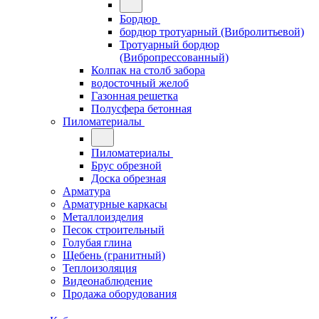
Бордюр
бордюр тротуарный (Вибролитьевой)
Тротуарный бордюр
(Вибропрессованный)
Колпак на столб забора
водосточный желоб
Газонная решетка
Полусфера бетонная
Пиломатериалы
Пиломатериалы
Брус обрезной
Доска обрезная
Арматура
Арматурные каркасы
Металлоизделия
Песок строительный
Голубая глина
Щебень (гранитный)
Теплоизоляция
Видеонаблюдение
Продажа оборудования