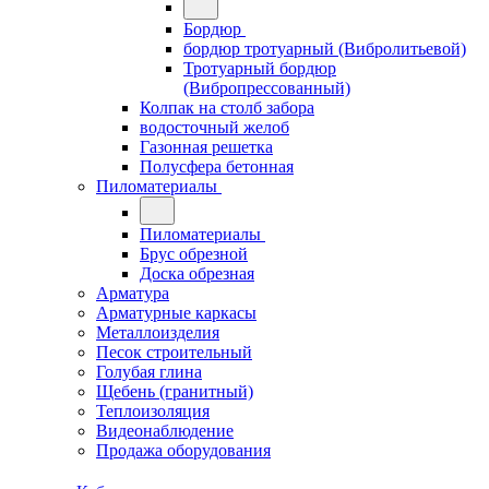
Бордюр
бордюр тротуарный (Вибролитьевой)
Тротуарный бордюр
(Вибропрессованный)
Колпак на столб забора
водосточный желоб
Газонная решетка
Полусфера бетонная
Пиломатериалы
Пиломатериалы
Брус обрезной
Доска обрезная
Арматура
Арматурные каркасы
Металлоизделия
Песок строительный
Голубая глина
Щебень (гранитный)
Теплоизоляция
Видеонаблюдение
Продажа оборудования