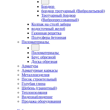
Бордюр
бордюр тротуарный (Вибролитьевой)
Тротуарный бордюр
(Вибропрессованный)
Колпак на столб забора
водосточный желоб
Газонная решетка
Полусфера бетонная
Пиломатериалы
Пиломатериалы
Брус обрезной
Доска обрезная
Арматура
Арматурные каркасы
Металлоизделия
Песок строительный
Голубая глина
Щебень (гранитный)
Теплоизоляция
Видеонаблюдение
Продажа оборудования