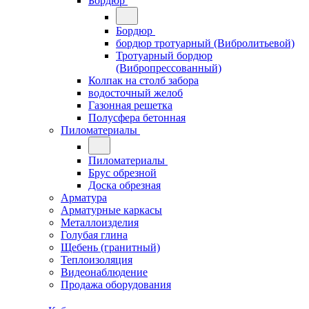
Бордюр
Бордюр
бордюр тротуарный (Вибролитьевой)
Тротуарный бордюр
(Вибропрессованный)
Колпак на столб забора
водосточный желоб
Газонная решетка
Полусфера бетонная
Пиломатериалы
Пиломатериалы
Брус обрезной
Доска обрезная
Арматура
Арматурные каркасы
Металлоизделия
Голубая глина
Щебень (гранитный)
Теплоизоляция
Видеонаблюдение
Продажа оборудования