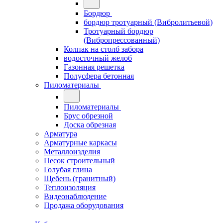
Бордюр
бордюр тротуарный (Вибролитьевой)
Тротуарный бордюр
(Вибропрессованный)
Колпак на столб забора
водосточный желоб
Газонная решетка
Полусфера бетонная
Пиломатериалы
Пиломатериалы
Брус обрезной
Доска обрезная
Арматура
Арматурные каркасы
Металлоизделия
Песок строительный
Голубая глина
Щебень (гранитный)
Теплоизоляция
Видеонаблюдение
Продажа оборудования