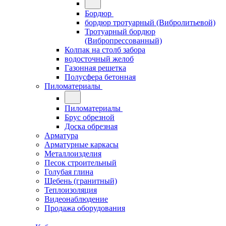
Бордюр
бордюр тротуарный (Вибролитьевой)
Тротуарный бордюр
(Вибропрессованный)
Колпак на столб забора
водосточный желоб
Газонная решетка
Полусфера бетонная
Пиломатериалы
Пиломатериалы
Брус обрезной
Доска обрезная
Арматура
Арматурные каркасы
Металлоизделия
Песок строительный
Голубая глина
Щебень (гранитный)
Теплоизоляция
Видеонаблюдение
Продажа оборудования