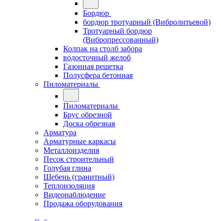
Бордюр
бордюр тротуарный (Вибролитьевой)
Тротуарный бордюр
(Вибропрессованный)
Колпак на столб забора
водосточный желоб
Газонная решетка
Полусфера бетонная
Пиломатериалы
Пиломатериалы
Брус обрезной
Доска обрезная
Арматура
Арматурные каркасы
Металлоизделия
Песок строительный
Голубая глина
Щебень (гранитный)
Теплоизоляция
Видеонаблюдение
Продажа оборудования