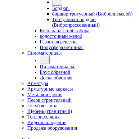
Бордюр
бордюр тротуарный (Вибролитьевой)
Тротуарный бордюр
(Вибропрессованный)
Колпак на столб забора
водосточный желоб
Газонная решетка
Полусфера бетонная
Пиломатериалы
Пиломатериалы
Брус обрезной
Доска обрезная
Арматура
Арматурные каркасы
Металлоизделия
Песок строительный
Голубая глина
Щебень (гранитный)
Теплоизоляция
Видеонаблюдение
Продажа оборудования