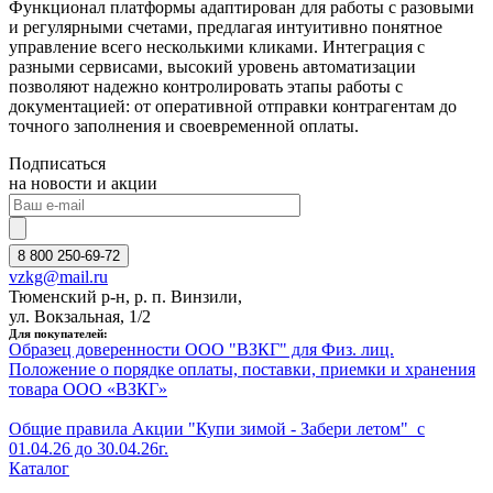
Функционал платформы адаптирован для работы с разовыми
и регулярными счетами, предлагая интуитивно понятное
управление всего несколькими кликами. Интеграция с
разными сервисами, высокий уровень автоматизации
позволяют надежно контролировать этапы работы с
документацией: от оперативной отправки контрагентам до
точного заполнения и своевременной оплаты.
Подписаться
на новости и акции
8 800 250-69-72
vzkg@mail.ru
Тюменский р-н, р. п. Винзили,
ул. Вокзальная, 1/2
Для покупателей:
Образец доверенности ООО "ВЗКГ" для Физ. лиц.
Положение о порядке оплаты, поставки, приемки и хранения
товара ООО «ВЗКГ»
Общие правила Акции "Купи зимой - Забери летом" с
01.
0
4
.26
до
3
0
.04
.26г.
Каталог