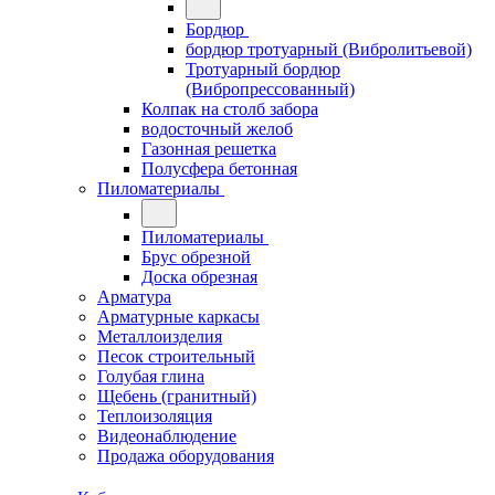
Бордюр
бордюр тротуарный (Вибролитьевой)
Тротуарный бордюр
(Вибропрессованный)
Колпак на столб забора
водосточный желоб
Газонная решетка
Полусфера бетонная
Пиломатериалы
Пиломатериалы
Брус обрезной
Доска обрезная
Арматура
Арматурные каркасы
Металлоизделия
Песок строительный
Голубая глина
Щебень (гранитный)
Теплоизоляция
Видеонаблюдение
Продажа оборудования