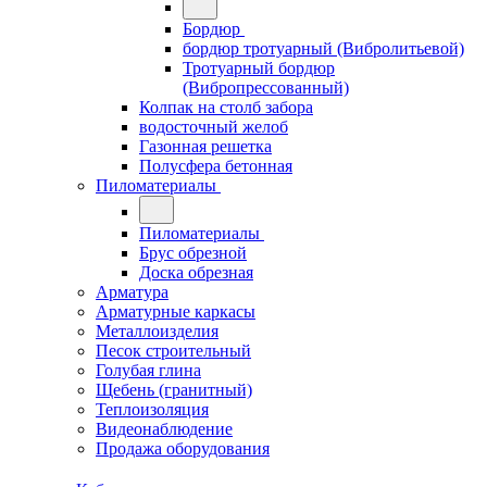
Бордюр
бордюр тротуарный (Вибролитьевой)
Тротуарный бордюр
(Вибропрессованный)
Колпак на столб забора
водосточный желоб
Газонная решетка
Полусфера бетонная
Пиломатериалы
Пиломатериалы
Брус обрезной
Доска обрезная
Арматура
Арматурные каркасы
Металлоизделия
Песок строительный
Голубая глина
Щебень (гранитный)
Теплоизоляция
Видеонаблюдение
Продажа оборудования