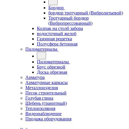
Бордюр
бордюр тротуарный (Вибролитьевой)
Тротуарный бордюр
(Вибропрессованный)
Колпак на столб забора
водосточный желоб
Газонная решетка
Полусфера бетонная
Пиломатериалы
Пиломатериалы
Брус обрезной
Доска обрезная
Арматура
Арматурные каркасы
Металлоизделия
Песок строительный
Голубая глина
Щебень (гранитный)
Теплоизоляция
Видеонаблюдение
Продажа оборудования