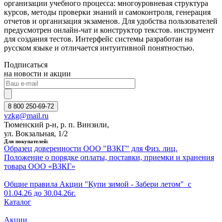
организации учебного процесса: многоуровневая структура
курсов, методы проверки знаний и самоконтроля, генерация
отчетов и организация экзаменов. Для удобства пользователей
предусмотрен онлайн-чат и конструктор текстов. инструмент
для создания тестов. Интерфейс системы разработан на
русском языке и отличается интуитивной понятностью.
Подписаться
на новости и акции
8 800 250-69-72
vzkg@mail.ru
Тюменский р-н, р. п. Винзили,
ул. Вокзальная, 1/2
Для покупателей:
Образец доверенности ООО "ВЗКГ" для Физ. лиц.
Положение о порядке оплаты, поставки, приемки и хранения
товара ООО «ВЗКГ»
Общие правила Акции "Купи зимой - Забери летом" с
01.
0
4
.26
до
3
0
.04
.26г.
Каталог
Акции