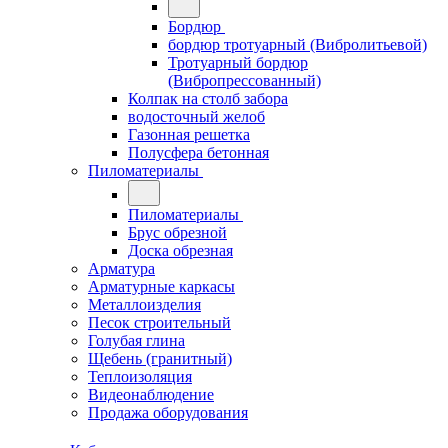
Бордюр
бордюр тротуарный (Вибролитьевой)
Тротуарный бордюр
(Вибропрессованный)
Колпак на столб забора
водосточный желоб
Газонная решетка
Полусфера бетонная
Пиломатериалы
Пиломатериалы
Брус обрезной
Доска обрезная
Арматура
Арматурные каркасы
Металлоизделия
Песок строительный
Голубая глина
Щебень (гранитный)
Теплоизоляция
Видеонаблюдение
Продажа оборудования