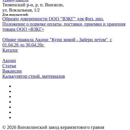
Тюменский р-н, р. п. Винзили,
ул. Вокзальная, 1/2
Для покупателей:
Образец доверенности ООО "ВЗКГ" для Физ. лиц.
Положение о порядке оплаты, поставки, приемки и хранения
товара ООО «ВЗКГ»
Общие правила Акции "Купи зимой - Забери летом" с
01.
0
4
.26
до
3
0
.04
.26г.
Каталог
Акции
Статьи
Вакансии
Калькулятор строй. материалов
© 2026 Винзилинский завод керамзитового гравия