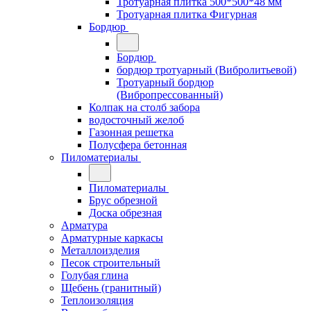
Тротуарная плитка 500*500*48 мм
Тротуарная плитка Фигурная
Бордюр
Бордюр
бордюр тротуарный (Вибролитьевой)
Тротуарный бордюр
(Вибропрессованный)
Колпак на столб забора
водосточный желоб
Газонная решетка
Полусфера бетонная
Пиломатериалы
Пиломатериалы
Брус обрезной
Доска обрезная
Арматура
Арматурные каркасы
Металлоизделия
Песок строительный
Голубая глина
Щебень (гранитный)
Теплоизоляция