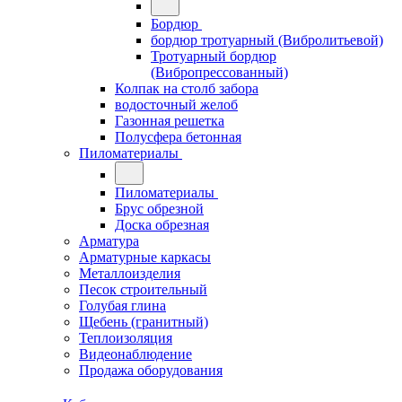
Бордюр
бордюр тротуарный (Вибролитьевой)
Тротуарный бордюр
(Вибропрессованный)
Колпак на столб забора
водосточный желоб
Газонная решетка
Полусфера бетонная
Пиломатериалы
Пиломатериалы
Брус обрезной
Доска обрезная
Арматура
Арматурные каркасы
Металлоизделия
Песок строительный
Голубая глина
Щебень (гранитный)
Теплоизоляция
Видеонаблюдение
Продажа оборудования