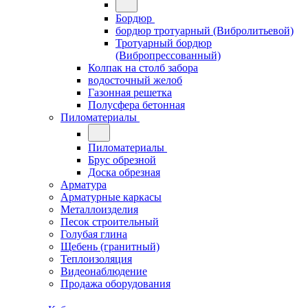
Бордюр
бордюр тротуарный (Вибролитьевой)
Тротуарный бордюр
(Вибропрессованный)
Колпак на столб забора
водосточный желоб
Газонная решетка
Полусфера бетонная
Пиломатериалы
Пиломатериалы
Брус обрезной
Доска обрезная
Арматура
Арматурные каркасы
Металлоизделия
Песок строительный
Голубая глина
Щебень (гранитный)
Теплоизоляция
Видеонаблюдение
Продажа оборудования