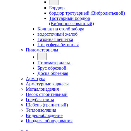
Бордюр
бордюр тротуарный (Вибролитьевой)
Тротуарный бордюр
(Вибропрессованный)
Колпак на столб забора
водосточный желоб
Газонная решетка
Полусфера бетонная
Пиломатериалы
Пиломатериалы
Брус обрезной
Доска обрезная
Арматура
Арматурные каркасы
Металлоизделия
Песок строительный
Голубая глина
Щебень (гранитный)
Теплоизоляция
Видеонаблюдение
Продажа оборудования