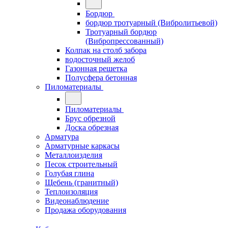
Бордюр
бордюр тротуарный (Вибролитьевой)
Тротуарный бордюр
(Вибропрессованный)
Колпак на столб забора
водосточный желоб
Газонная решетка
Полусфера бетонная
Пиломатериалы
Пиломатериалы
Брус обрезной
Доска обрезная
Арматура
Арматурные каркасы
Металлоизделия
Песок строительный
Голубая глина
Щебень (гранитный)
Теплоизоляция
Видеонаблюдение
Продажа оборудования