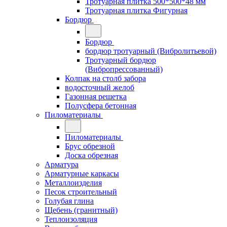
Тротуарная плитка 500*500*48 мм
Тротуарная плитка Фигурная
Бордюр
Бордюр
бордюр тротуарный (Вибролитьевой)
Тротуарный бордюр
(Вибропрессованный)
Колпак на столб забора
водосточный желоб
Газонная решетка
Полусфера бетонная
Пиломатериалы
Пиломатериалы
Брус обрезной
Доска обрезная
Арматура
Арматурные каркасы
Металлоизделия
Песок строительный
Голубая глина
Щебень (гранитный)
Теплоизоляция