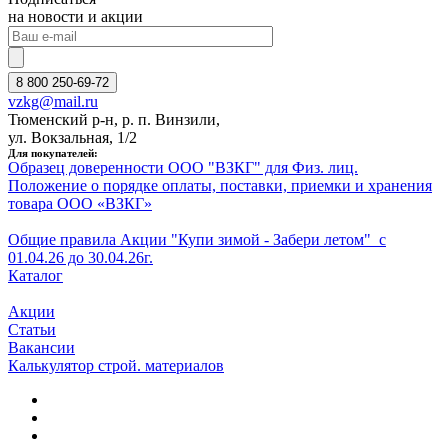
на новости и акции
8 800 250-69-72
vzkg@mail.ru
Тюменский р-н, р. п. Винзили,
ул. Вокзальная, 1/2
Для покупателей:
Образец доверенности ООО "ВЗКГ" для Физ. лиц.
Положение о порядке оплаты, поставки, приемки и хранения
товара ООО «ВЗКГ»
Общие правила Акции "Купи зимой - Забери летом" с
01.
0
4
.26
до
3
0
.04
.26г.
Каталог
Акции
Статьи
Вакансии
Калькулятор строй. материалов