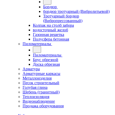
Бордюр
бордюр тротуарный (Вибролитьевой)
Тротуарный бордюр
(Вибропрессованный)
Колпак на столб забора
водосточный желоб
Газонная решетка
Полусфера бетонная
Пиломатериалы
Пиломатериалы
Брус обрезной
Доска обрезная
Арматура
Арматурные каркасы
Металлоизделия
Песок строительный
Голубая глина
Щебень (гранитный)
Теплоизоляция
Видеонаблюдение
Продажа оборудования