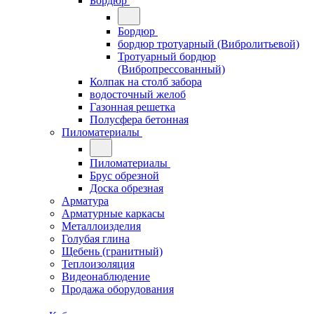
Бордюр
Бордюр
бордюр тротуарный (Вибролитьевой)
Тротуарный бордюр
(Вибропрессованный)
Колпак на столб забора
водосточный желоб
Газонная решетка
Полусфера бетонная
Пиломатериалы
Пиломатериалы
Брус обрезной
Доска обрезная
Арматура
Арматурные каркасы
Металлоизделия
Голубая глина
Щебень (гранитный)
Теплоизоляция
Видеонаблюдение
Продажа оборудования