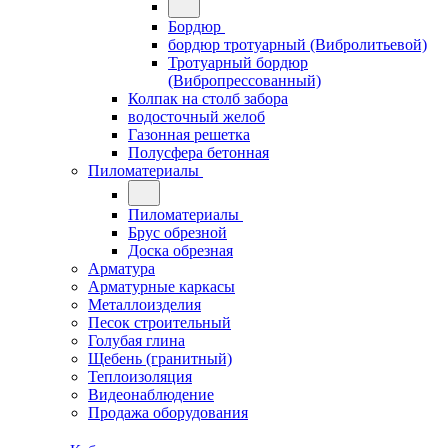
Бордюр
бордюр тротуарный (Вибролитьевой)
Тротуарный бордюр
(Вибропрессованный)
Колпак на столб забора
водосточный желоб
Газонная решетка
Полусфера бетонная
Пиломатериалы
Пиломатериалы
Брус обрезной
Доска обрезная
Арматура
Арматурные каркасы
Металлоизделия
Песок строительный
Голубая глина
Щебень (гранитный)
Теплоизоляция
Видеонаблюдение
Продажа оборудования