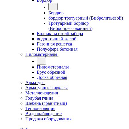
Бордюр
Бордюр
бордюр тротуарный (Вибролитьевой)
Тротуарный бордюр
(Вибропрессованный)
Колпак на столб забора
водосточный желоб
Газонная решетка
Полусфера бетонная
Пиломатериалы
Пиломатериалы
Брус обрезной
Доска обрезная
Арматура
Арматурные каркасы
Металлоизделия
Голубая глина
Щебень (гранитный)
Теплоизоляция
Видеонаблюдение
Продажа оборудования