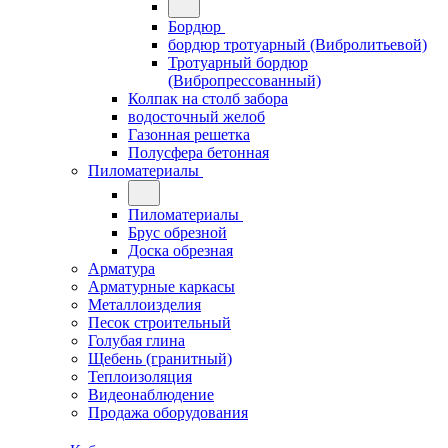
Бордюр
бордюр тротуарный (Вибролитьевой)
Тротуарный бордюр
(Вибропрессованный)
Колпак на столб забора
водосточный желоб
Газонная решетка
Полусфера бетонная
Пиломатериалы
Пиломатериалы
Брус обрезной
Доска обрезная
Арматура
Арматурные каркасы
Металлоизделия
Песок строительный
Голубая глина
Щебень (гранитный)
Теплоизоляция
Видеонаблюдение
Продажа оборудования